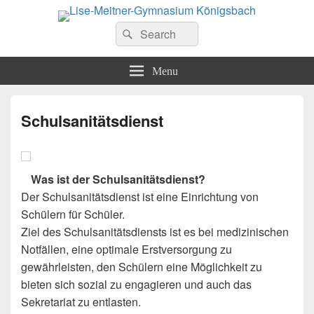
Lise-Meitner-Gymnasium
Search
Das Gymnasium der Gemeinden Königsbach-Stein, Kämpfelbach, Eisingen
Suche
und Ispringen
for:
Königsbach
Menu
Schulsanitätsdienst
Was ist der Schulsanitätsdienst?
Der Schulsanitätsdienst ist eine Einrichtung von
Schülern für Schüler.
Ziel des Schulsanitätsdiensts ist es bei medizinischen
Notfällen, eine optimale Erstversorgung zu
gewährleisten, den Schülern eine Möglichkeit zu
bieten sich sozial zu engagieren und auch das
Sekretariat zu entlasten.