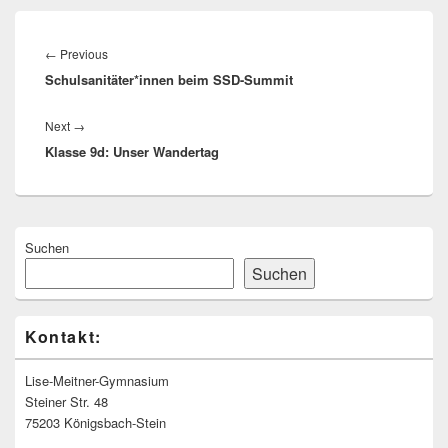
Beitragsnavigation
Previous
←
Previous
Schulsanitäter*innen beim SSD-Summit
post:
Next
Next
→
Klasse 9d: Unser Wandertag
post:
Primärer
Suchen
Seitenleisten
Widget-
Suchen
Bereich
Kontakt:
Lise-Meitner-Gymnasium
Steiner Str. 48
75203 Königsbach-Stein