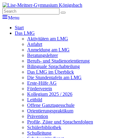
Skip
to
Search
Suche
Lise-Meitner-Gymnasium Königsbach
Das Gymnasium der Gemeinden Königsbach-Stein, Kämpfelbach,
content
for:
Menu
Eisingen und Ispringen
Hauptmenü
Start
Das LMG
Aktivitäten am LMG
Anfahrt
Anmeldung am LMG
Beratungslehrer
Berufs- und Studienorientierung
Bilinguale Sprachabteilung
Das LMG im Überblick
Die Stundentafeln am LMG
Erste-Hilfe AG
Förderverein
Kollegium 2025 / 2026
Leitbild
Offene Ganztagesschule
Orientierungspraktikum
Prävention
Profile, Züge und Sprachenfolgen
Schülerbibliothek
Schulleitung