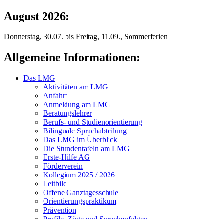
August 2026:
Donnerstag, 30.07. bis Freitag, 11.09., Sommerferien
Allgemeine Informationen:
Das LMG
Aktivitäten am LMG
Anfahrt
Anmeldung am LMG
Beratungslehrer
Berufs- und Studienorientierung
Bilinguale Sprachabteilung
Das LMG im Überblick
Die Stundentafeln am LMG
Erste-Hilfe AG
Förderverein
Kollegium 2025 / 2026
Leitbild
Offene Ganztagesschule
Orientierungspraktikum
Prävention
Profile, Züge und Sprachenfolgen