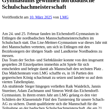
Gymnasiums gewinnen nordbadische
Schulschachmeisterschaft
Veröffentlicht am
10. März 2025
von
LMG
Am 24. und 25. Februar fanden im Eichendorff-Gymnasium in
Ettlingen die nordbadischen Mannschaftsmeisterschaften im
Schulschach statt. Das Lise-Meitner-Gymnasium war dieses Jahr mit
drei Mannschaften vertreten, um sich in Ettlingen mit den
Bezirkssiegern der übrigen Stadt- und Landkreise Nordbadens zu
messen.
Das Team der Sechst- und Siebtklässler konnte von den insgesamt
gespielten 28 Einzelpartien immerhin acht Spiele für sich
entscheiden und belegte damit als Mannschaft den sechsten Platz .
Das Mädchenteam vom LMG schaffte es, in 16 Partien den
gegnerischen König schachmatt zu setzen und landete so auf dem
vierten Tabellenplatz.
Als strahlende Sieger hingegen verließen Raik Waidelich, Jannis
Stureiner, Adam Zachmann und Simeon Weiß das Eichendorff-
Gymnasium. In ihrem ersten Jahr am LMG gelang es den vier
Schülern der Klassenstufe Fünf den Turniersieg für unsere Schach-
AG zu sichern. Damit qualifizierte sich die Mannschaft für die
Teilnahme an der badischen Schulschachmeisterschaft, die am 21.