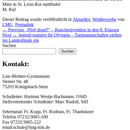
März in St. Leon-Rot stattfindet
M. Ruf
Dieser Beitrag wurde veröffentlicht in
Aktuelles
,
Wettbewerbe
von
LMG
.
Permalink
Beitragsnavigation
Previous
←
Previous
„Pfeif drauf!“ – Rauchprävention in den 8. Klassen
Next
post:
Next
→
Jugend trainiert für Olympia – Turnmannschaften ziehen
post:
ins Landesfinale ein
Primärer
Suchen
Suchen
Seitenleisten
Widget-
Kontakt:
Bereich
Lise-Meitner-Gymnasium
Steiner Str. 48
75203 Königsbach-Stein
Schulleiter: Hartmut Westje-Bachmann, OStD
Stellvertretender Schulleiter: Marc Rudolf, StD
Sekretariat: Fr. Kopp, Fr. Rodrian, Fr. Thanhäuser
Telefon 07232/3065-100
Fax 07232/3065-222
email:schule@lmg-bzk.de