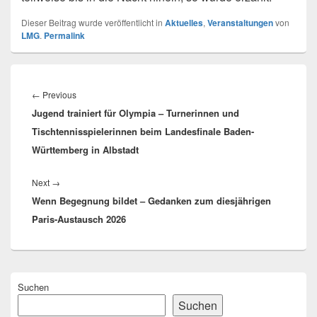
Dieser Beitrag wurde veröffentlicht in
Aktuelles
,
Veranstaltungen
von
LMG
.
Permalink
Beitragsnavigation
Previous
←
Previous
Jugend trainiert für Olympia – Turnerinnen und
post:
Tischtennisspielerinnen beim Landesfinale Baden-
Württemberg in Albstadt
Next
Next
→
Wenn Begegnung bildet – Gedanken zum diesjährigen
post:
Paris-Austausch 2026
Primärer
Suchen
Seitenleisten
Widget-
Suchen
Bereich