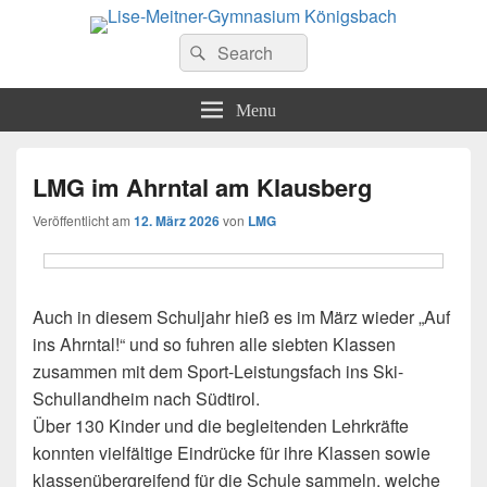
Lise-Meitner-Gymnasium
Search
Das Gymnasium der Gemeinden Königsbach-Stein, Kämpfelbach, Eisingen
Suche
und Ispringen
for:
Königsbach
Menu
LMG im Ahrntal am Klausberg
Veröffentlicht am
12. März 2026
von
LMG
Auch in diesem Schuljahr hieß es im März wieder „Auf
ins Ahrntal!“ und so fuhren alle siebten Klassen
zusammen mit dem Sport-Leistungsfach ins Ski-
Schullandheim nach Südtirol.
Über 130 Kinder und die begleitenden Lehrkräfte
konnten vielfältige Eindrücke für ihre Klassen sowie
klassenübergreifend für die Schule sammeln, welche