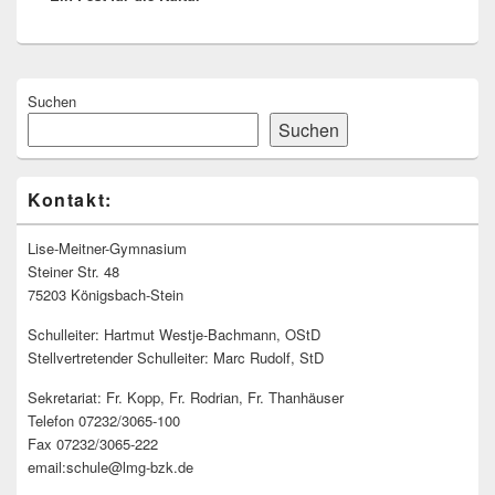
Primärer
Suchen
Seitenleisten
Widget-
Suchen
Bereich
Kontakt:
Lise-Meitner-Gymnasium
Steiner Str. 48
75203 Königsbach-Stein
Schulleiter: Hartmut Westje-Bachmann, OStD
Stellvertretender Schulleiter: Marc Rudolf, StD
Sekretariat: Fr. Kopp, Fr. Rodrian, Fr. Thanhäuser
Telefon 07232/3065-100
Fax 07232/3065-222
email:schule@lmg-bzk.de