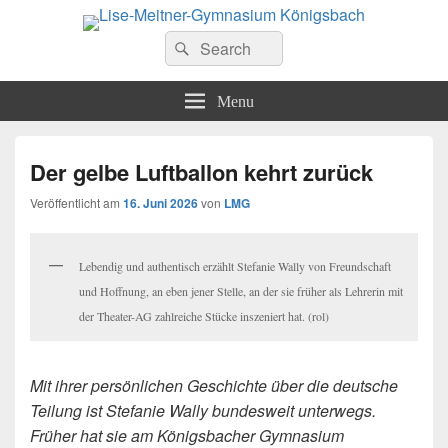
Lise-Meitner-Gymnasium
Search
Das Gymnasium der Gemeinden Königsbach-Stein, Kämpfelbach, Eisingen
Suche
und Ispringen
for:
Königsbach
Menu
Der gelbe Luftballon kehrt zurück
Veröffentlicht am
16. Juni 2026
von
LMG
Lebendig und authentisch erzählt Stefanie Wally von Freundschaft
und Hoffnung, an eben jener Stelle, an der sie früher als Lehrerin mit
der Theater-AG zahlreiche Stücke inszeniert hat. (rol)
Mit ihrer persönlichen Geschichte über die deutsche
Teilung ist Stefanie Wally bundesweit unterwegs.
Früher hat sie am Königsbacher Gymnasium