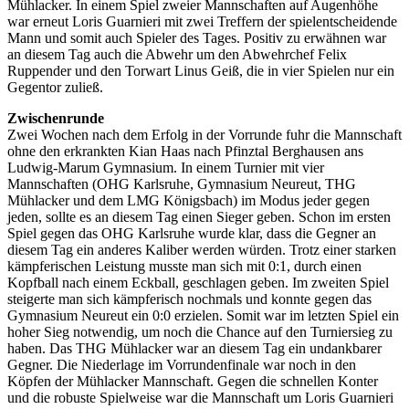
Mühlacker. In einem Spiel zweier Mannschaften auf Augenhöhe
war erneut Loris Guarnieri mit zwei Treffern der spielentscheidende
Mann und somit auch Spieler des Tages. Positiv zu erwähnen war
an diesem Tag auch die Abwehr um den Abwehrchef Felix
Ruppender und den Torwart Linus Geiß, die in vier Spielen nur ein
Gegentor zuließ.
Zwischenrunde
Zwei Wochen nach dem Erfolg in der Vorrunde fuhr die Mannschaft
ohne den erkrankten Kian Haas nach Pfinztal Berghausen ans
Ludwig-Marum Gymnasium. In einem Turnier mit vier
Mannschaften (OHG Karlsruhe, Gymnasium Neureut, THG
Mühlacker und dem LMG Königsbach) im Modus jeder gegen
jeden, sollte es an diesem Tag einen Sieger geben. Schon im ersten
Spiel gegen das OHG Karlsruhe wurde klar, dass die Gegner an
diesem Tag ein anderes Kaliber werden würden. Trotz einer starken
kämpferischen Leistung musste man sich mit 0:1, durch einen
Kopfball nach einem Eckball, geschlagen geben. Im zweiten Spiel
steigerte man sich kämpferisch nochmals und konnte gegen das
Gymnasium Neureut ein 0:0 erzielen. Somit war im letzten Spiel ein
hoher Sieg notwendig, um noch die Chance auf den Turniersieg zu
haben. Das THG Mühlacker war an diesem Tag ein undankbarer
Gegner. Die Niederlage im Vorrundenfinale war noch in den
Köpfen der Mühlacker Mannschaft. Gegen die schnellen Konter
und die robuste Spielweise war die Mannschaft um Loris Guarnieri