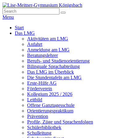
Skip
to
Search
Suche
Lise-Meitner-Gymnasium Königsbach
Das Gymnasium der Gemeinden Königsbach-Stein, Kämpfelbach,
content
for:
Menu
Eisingen und Ispringen
Hauptmenü
Start
Das LMG
Aktivitäten am LMG
Anfahrt
Anmeldung am LMG
Beratungslehrer
Berufs- und Studienorientierung
Bilinguale Sprachabteilung
Das LMG im Überblick
Die Stundentafeln am LMG
Erste-Hilfe AG
Förderverein
Kollegium 2025 / 2026
Leitbild
Offene Ganztagesschule
Orientierungspraktikum
Prävention
Profile, Züge und Sprachenfolgen
Schülerbibliothek
Schulleitung