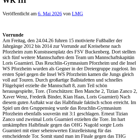
WK III
Veröffentlicht am
6. Mai 2026
von
LMG
Vorrunde
Am Freitag, den 24.04.26 fuhren 15 motivierte Fußballer der
Jahrgänge 2012 bis 2014 zur Vorrunde auf Kreisebene nach
Pforzheim zum Kunstrasenplatz des FSV Buckenberg. Dort stellten
sich fünf weitere Mannschaften dem Team um Mannschaftskapitän
Loris Guarnieri. Das Reuchlin-Gymnasium Pforzheim und die Insel
WS Pforzheim wurden als Gegner in der Dreiergruppe zugelost. Im
ersten Spiel gegen die Insel WS Pforzheim kamen die Jungs gleich
voll auf Touren. Durch großartige Ballstafetten und schnelles
Flügelspiel erzielte die Mannschaft 8, zum Teil schön
herausgespielte, Tore. (Torschützen: Ben Manche 2, Tizian Zanco 2,
Xaver Wenz, Frederik Binder, Kian Haas, Loris Guarnieri) Nach
diesem guten Auftakt war das Halbfinale faktisch schon erreicht. Im
Spiel um den Gruppensieg wurde das Reuchlin-Gymnasium
Pforzheim ebenfalls souverän mit 3:1 geschlagen. Erneut Tizian
Zanco und zweimal Loris Guarnieri erzielten die Tore. Im hart
umkämpften Halbfinale gegen das OHG Nagold sorgte Loris
Guarnieri mit einer sehenswerten Einzelleistung für das
entscheidende Tor. Somit stand man im Finale gegen das THG