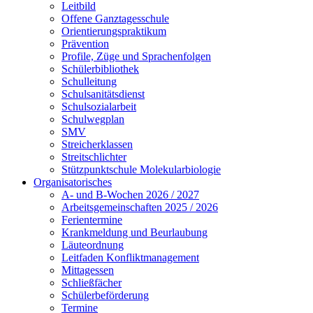
Leitbild
Offene Ganztagesschule
Orientierungspraktikum
Prävention
Profile, Züge und Sprachenfolgen
Schülerbibliothek
Schulleitung
Schulsanitätsdienst
Schulsozialarbeit
Schulwegplan
SMV
Streicherklassen
Streitschlichter
Stützpunktschule Molekularbiologie
Organisatorisches
A- und B-Wochen 2026 / 2027
Arbeitsgemeinschaften 2025 / 2026
Ferientermine
Krankmeldung und Beurlaubung
Läuteordnung
Leitfaden Konfliktmanagement
Mittagessen
Schließfächer
Schülerbeförderung
Termine