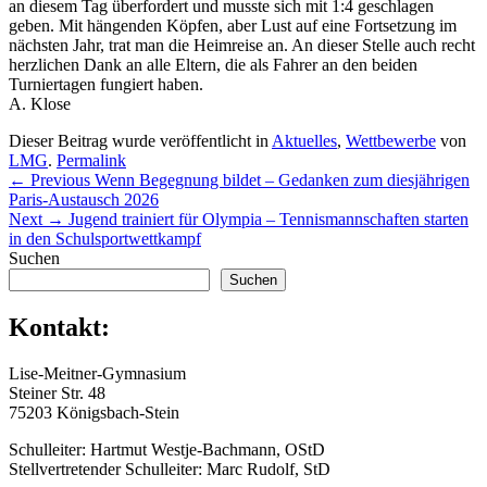
an diesem Tag überfordert und musste sich mit 1:4 geschlagen
geben. Mit hängenden Köpfen, aber Lust auf eine Fortsetzung im
nächsten Jahr, trat man die Heimreise an. An dieser Stelle auch recht
herzlichen Dank an alle Eltern, die als Fahrer an den beiden
Turniertagen fungiert haben.
A. Klose
Dieser Beitrag wurde veröffentlicht in
Aktuelles
,
Wettbewerbe
von
LMG
.
Permalink
Beitragsnavigation
Previous
←
Previous
Wenn Begegnung bildet – Gedanken zum diesjährigen
post:
Paris-Austausch 2026
Next
Next
→
Jugend trainiert für Olympia – Tennismannschaften starten
post:
in den Schulsportwettkampf
Primärer
Suchen
Suchen
Seitenleisten
Widget-
Kontakt:
Bereich
Lise-Meitner-Gymnasium
Steiner Str. 48
75203 Königsbach-Stein
Schulleiter: Hartmut Westje-Bachmann, OStD
Stellvertretender Schulleiter: Marc Rudolf, StD